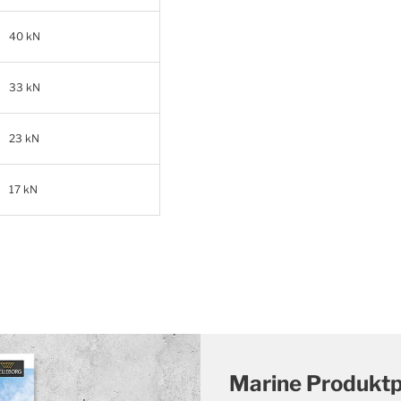
40 kN
33 kN
23 kN
17 kN
Marine Produktp