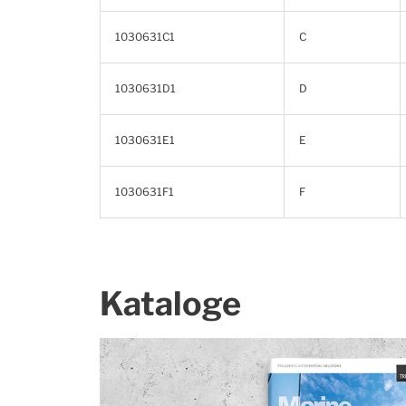
1030631C1
C
1030631D1
D
1030631E1
E
1030631F1
F
Kataloge