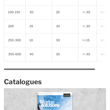
100-150
30
20
+/-30
+/-20
200
25
30
+/-30
+/-10
250-300
10
30
+/-15
+/-5
350-600
40
35
+/-30
+/-8
Catalogues