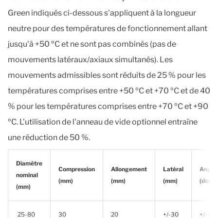
Green indiqués ci-dessous s'appliquent à la longueur
neutre pour des températures de fonctionnement allant
jusqu'à +50 ºC et ne sont pas combinés (pas de
mouvements latéraux/axiaux simultanés). Les
mouvements admissibles sont réduits de 25 % pour les
températures comprises entre +50 ºC et +70 ºC et de 40
% pour les températures comprises entre +70 ºC et +90
ºC. L'utilisation de l'anneau de vide optionnel entraîne
une réduction de 50 %.
Diamètre
Compression
Allongement
Latéral
Angula
nominal
(mm)
(mm)
(mm)
(degré
(mm)
25-80
30
20
+/-30
+/-30