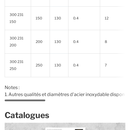
300 231
150
130
0.4
12
150
300 231
200
130
0.4
8
200
300 231
250
130
0.4
7
250
Notes :
1. Autres qualités et diamètres d'acier inoxydable disponi
Catalogues