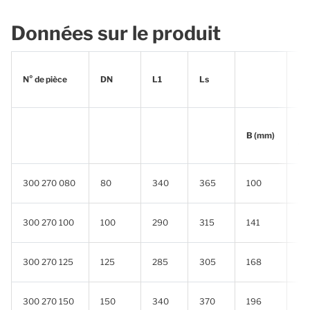
Données sur le produit
Sou
N° de pièce
DN
L1
Ls
32
Ép
B (mm)
(m
300 270 080
80
340
365
100
0.
300 270 100
100
290
315
141
0.
300 270 125
125
285
305
168
0.
300 270 150
150
340
370
196
0.