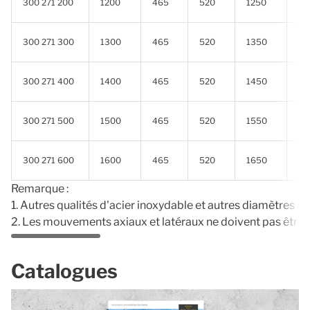
300 271 200
1200
465
520
1250
0.
300 271 300
1300
465
520
1350
0.
300 271 400
1400
465
520
1450
0.
300 271 500
1500
465
520
1550
0.
300 271 600
1600
465
520
1650
0.
Remarque :
1. Autres qualités d'acier inoxydable et autres diamètres 
2. Les mouvements axiaux et latéraux ne doivent pas être
Catalogues