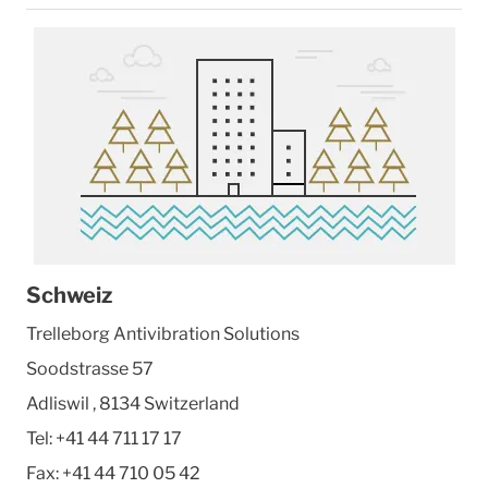
Schweiz
Trelleborg Antivibration Solutions
Soodstrasse 57
Adliswil
,
8134
Switzerland
Tel:
+41 44 711 17 17
Fax:
+41 44 710 05 42