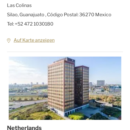
Las Colinas
Silao, Guanajuato
,
Código Postal: 36270
Mexico
Tel:
+52 472 1030180
Auf Karte anzeigen
Netherlands