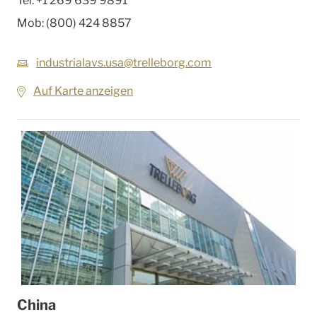
Tel:
+1 269 639 9891
Mob:
(800) 424 8857
industrialavs.usa@trelleborg.com
Auf Karte anzeigen
China