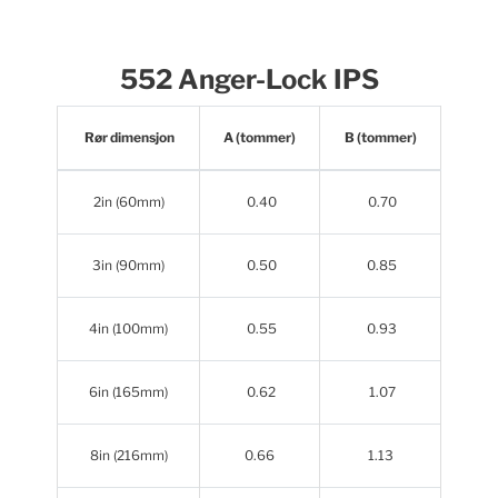
552 Anger-Lock IPS
Rør dimensjon
A (tommer)
B (tommer)
2in (60mm)
0.40
0.70
3in (90mm)
0.50
0.85
4in (100mm)
0.55
0.93
6in (165mm)
0.62
1.07
8in (216mm)
0.66
1.13