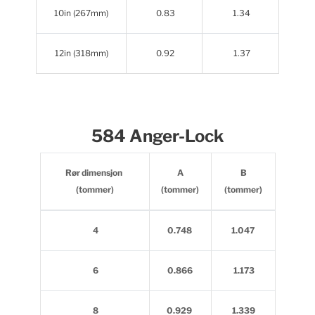
10in (267mm)
0.83
1.34
12in (318mm)
0.92
1.37
584 Anger-Lock
Rør dimensjon
A
B
(tommer)
(tommer)
(tommer)
4
0.748
1.047
6
0.866
1.173
8
0.929
1.339