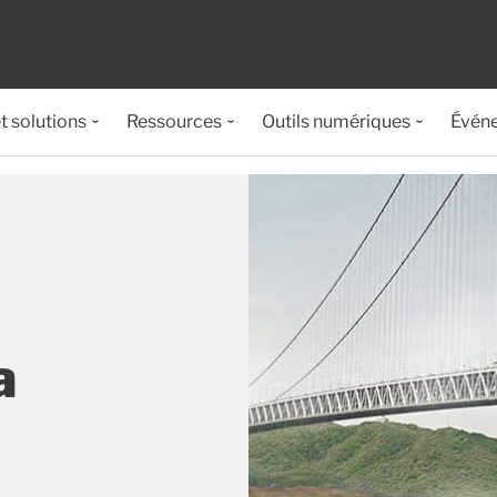
t solutions
Ressources
Outils numériques
Évén
a