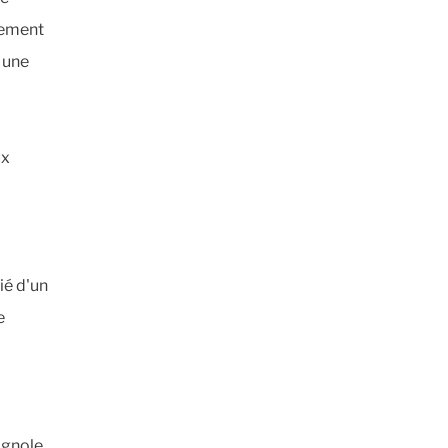
lement
, une
ux
tié d'un
e
agnole