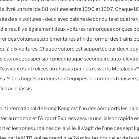
i a livré un total de 88 voitures entre 1996 et 1997. Chaque 
e de six voitures - deux avec cabine de conduite et quatre v
diaires. Il y a également deux voitures remorques conçues p
rer des voitures supplémentaires afin de former des trains p
usqu'à dix voitures. Chaque voiture est supportée par deux bog
sieux avec suspension pneumatique secondaire auto-élévatri
d'essieux étant reliées au châssis par des ressorts Metalastik®
ss™. Les bogies moteurs sont équipés de moteurs transvers
us au châssis.
ort international de Hong Kong est l'un des aéroports les plus
tés au monde et l'Airport Express assure une liaison rapide e
rt et les zones urbaines de la ville. Il s'agit de l'une des sept l
ées par le MTR, qui ne prend que 24 minutes pour aller de la g