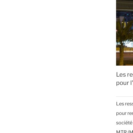
Les re
pour 
Les res
pour re
société 
MTR (Ma