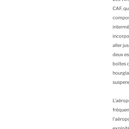
CAF, qu
composé
intermé
incorpo
aller j
deux es
boîtes 
hourgla
suspend
L'aérop
fréquen
l'aéropo
exploit