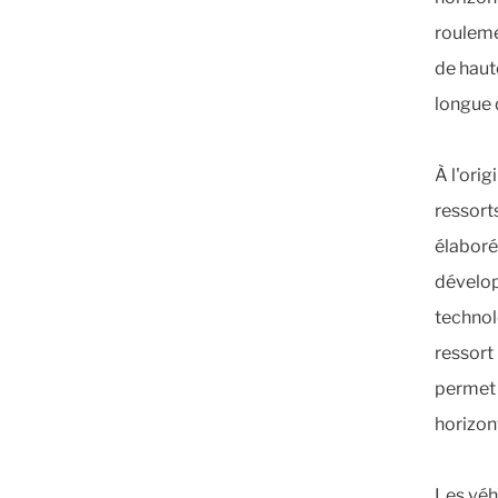
rouleme
de haute
longue 
À l'ori
ressort
élaboré
dévelop
technolo
ressort
permet 
horizon
Les véh