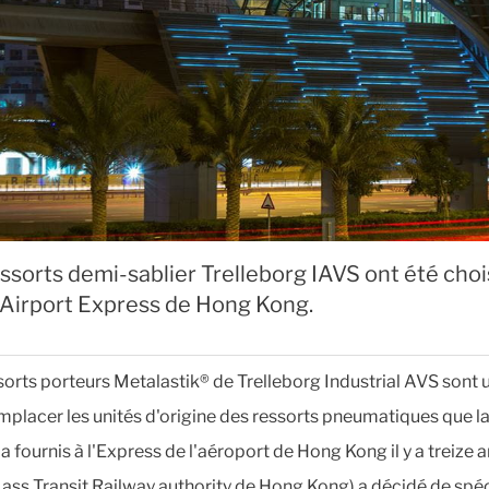
ssorts demi-sablier Trelleborg IAVS ont été choi
l'Airport Express de Hong Kong.
sorts porteurs Metalastik® de Trelleborg Industrial AVS sont u
mplacer les unités d'origine des ressorts pneumatiques que l
a fournis à l'Express de l'aéroport de Hong Kong il y a treize a
ss Transit Railway authority de Hong Kong) a décidé de spéci