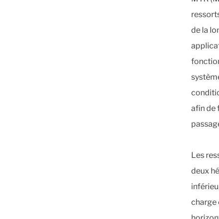
ressort
de la l
applicat
fonctio
système
conditi
afin de 
passage
Les res
deux hé
inférieu
charge 
horizon