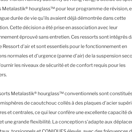
s Metalastik® hourglass™ pour leur programme de révision, e
ongue durée de vie qu'ils avaient déjà démontrée dans cette
ion. Cette décision a été prise en association avec leur
nnement éprouvé sans entretien. Ces ressorts sont intégrés d
 Ressort d'air et sont essentiels pour le fonctionnement en
ons normales et d'urgence (panne d'air) de la suspension sec
fournir les niveaux de sécurité et de confort requis pour les
rs.
sorts Metalastik® hourglass™ conventionnels sont constitué
misphères de caoutchouc collés à des plaques d'acier supéri
res et centrales, ce qui leur confère une excellente capacité d
et une grande flexibilité. La conception s'adapte aux déplac
taux, torsionnels et CONIQUES élevés, avec des fréquences 