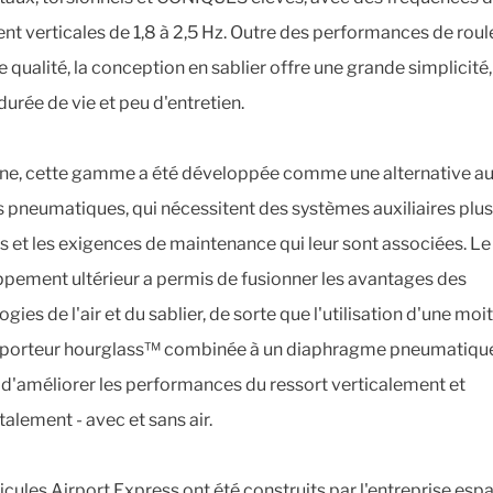
nt verticales de 1,8 à 2,5 Hz. Outre des performances de rou
 qualité, la conception en sablier offre une grande simplicité
durée de vie et peu d'entretien.
gine, cette gamme a été développée comme une alternative a
s pneumatiques, qui nécessitent des systèmes auxiliaires plus
s et les exigences de maintenance qui leur sont associées. Le
pement ultérieur a permis de fusionner les avantages des
gies de l'air et du sablier, de sorte que l'utilisation d'une moi
 porteur hourglass™ combinée à un diaphragme pneumatiqu
d'améliorer les performances du ressort verticalement et
talement - avec et sans air.
icules Airport Express ont été construits par l'entreprise esp