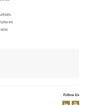
matisés
3 places
rains
Follow Us