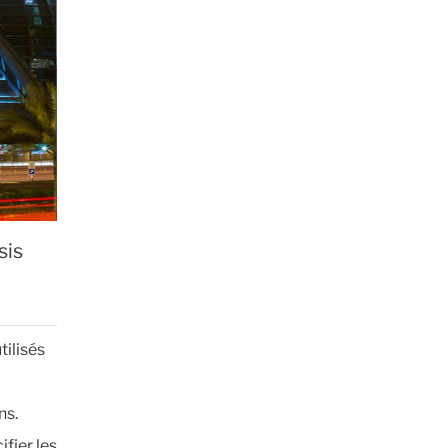
sis
tilisés
a
ns.
fier les