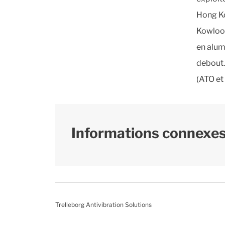
Hong Ko
Kowloon
en alum
debout.
(ATO et
Informations connexe
Trelleborg Antivibration Solutions