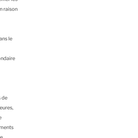
n raison
ans le
ondaire
s de
eures,
e
ements
de