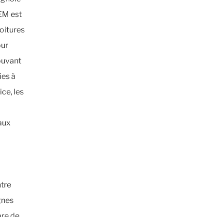
UEM est
oitures
our
ouvant
ies à
ce, les
aux
ntre
ignes
are de