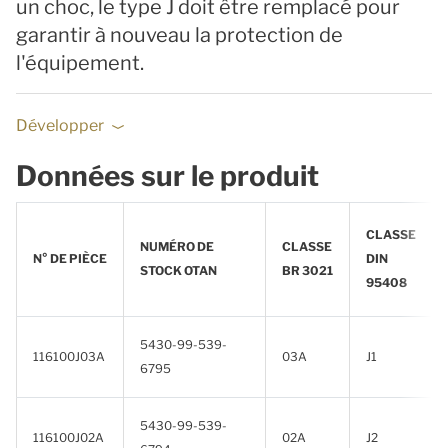
un choc, le type J doit être remplacé pour
garantir à nouveau la protection de
l'équipement.
Développer
Données sur le produit
CLASSE
NUMÉRO DE
CLASSE
N° DE PIÈCE
DIN
STOCK OTAN
BR 3021
95408
5430-99-539-
116100J03A
03A
J1
6795
5430-99-539-
116100J02A
02A
J2