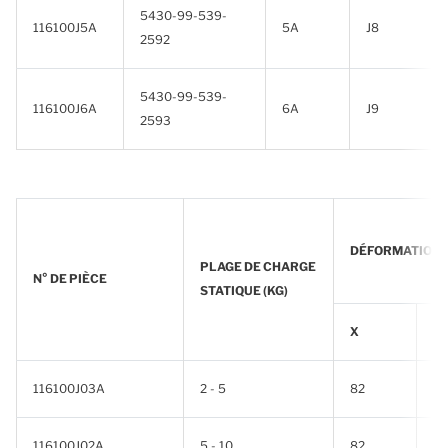
5430-99-539-
116100J5A
5A
J8
2592
5430-99-539-
116100J6A
6A
J9
2593
DÉFORMATION P
PLAGE DE CHARGE
N° DE PIÈCE
STATIQUE (KG)
X
Y
116100J03A
2 - 5
82
82
116100J02A
5 - 10
82
82