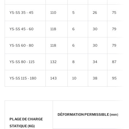
YS-SS 35 - 45
110
5
26
75
YS-SS 45 - 60
118
6
30
79
YS-SS 60 - 80
118
6
30
79
YS-SS 80 - 115
132
8
34
87
YS-SS 115 - 180
143
10
38
95
DÉFORMATION PERMISSIBLE (mm)
PLAGE DE CHARGE
STATIQUE (KG)