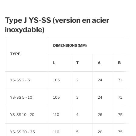
Type J YS-SS (version en acier
inoxydable)
DIMENSIONS (MM)
TYPE
L
T
A
B
YS-SS 2 - 5
105
2
24
71
YS-SS 5 - 10
105
3
24
71
YS-SS 10 - 20
110
4
26
75
YS-SS 20 - 35
110
5
26
75