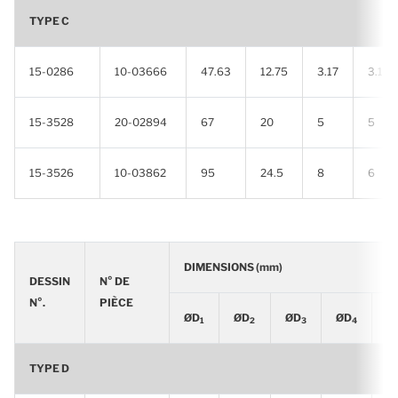
TYPE C
15-0286
10-03666
47.63
12.75
3.17
3.18
15-3528
20-02894
67
20
5
5
15-3526
10-03862
95
24.5
8
6
DIMENSIONS (mm)
DESSIN
N° DE
N°.
PIÈCE
ØD
ØD
ØD
ØD
S
1
2
3
4
1
TYPE D