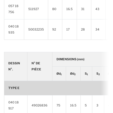
057 18
511927
80
16.5
31
43
5
756
040 18
50032235
92
17
28
34
5
935
DIMENSIONS (mm)
DESSIN
N° DE
N°.
PIÈCE
Ød
Ød
S
S
Ød
1
2
1
2
TYPE E
040 18
49026836
75
16.5
5
3
45
917