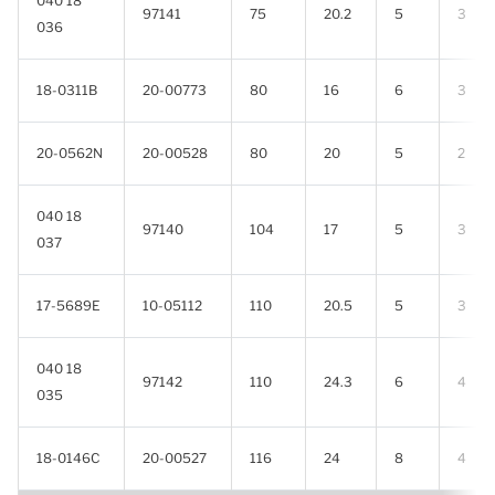
040 18
97141
75
20.2
5
3
036
18-0311B
20-00773
80
16
6
3
20-0562N
20-00528
80
20
5
2
040 18
97140
104
17
5
3
037
17-5689E
10-05112
110
20.5
5
3
040 18
97142
110
24.3
6
4
035
18-0146C
20-00527
116
24
8
4