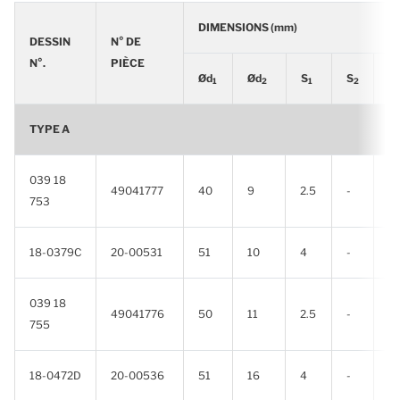
DIMENSIONS (mm)
DESSIN
N° DE
N°.
PIÈCE
Ød
Ød
S
S
Ø
1
2
1
2
TYPE A
039 18
49041777
40
9
2.5
-
-
753
18-0379C
20-00531
51
10
4
-
-
039 18
49041776
50
11
2.5
-
-
755
18-0472D
20-00536
51
16
4
-
-