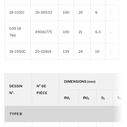
18-1101C
20-00533
100
20
6
-
-
039 18
49041775
100
21
6.3
-
-
766
18-1550C
20-02818
139
24
10
-
-
DIMENSIONS (mm)
DESSIN
N° DE
N°.
PIÈCE
Ød
Ød
S
S
1
2
1
2
TYPE B