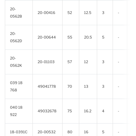
20-
20-00416
52
12.5
3
-
-
0562B
20-
20-00644
55
20.5
5
-
-
0562D
20-
20-01103
57
12
3
-
-
0562K
039 18
49041778
70
13
3
-
-
768
040 18
49032678
75
16.2
4
-
-
922
18-0391C
20-00532
80
16
5
-
-