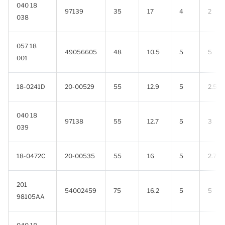
040 18
97139
35
17
4
2
038
057 18
49056605
48
10.5
5
5
001
18-0241D
20-00529
55
12.9
5
2.5
040 18
97138
55
12.7
5
3
039
18-0472C
20-00535
55
16
5
2.7
201
54002459
75
16.2
5
5
98105AA