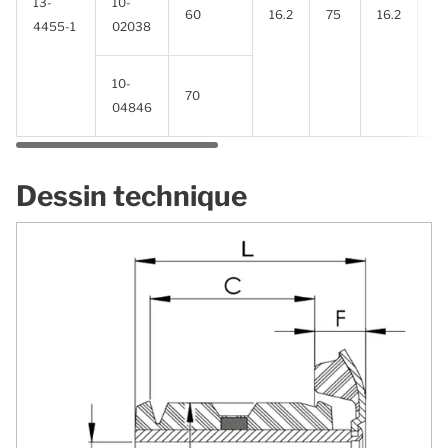
13-
10-
60
16.2
75
16.2
7
4455-1
02038
10-
70
04846
Dessin technique