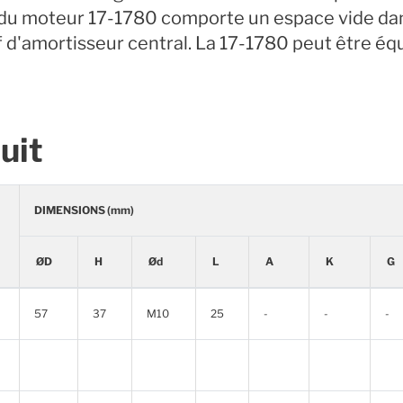
du moteur 17-1780 comporte un espace vide dan
tif d'amortisseur central. La 17-1780 peut être 
uit
DIMENSIONS (mm)
ØD
H
Ød
L
A
K
G
57
37
M10
25
-
-
-