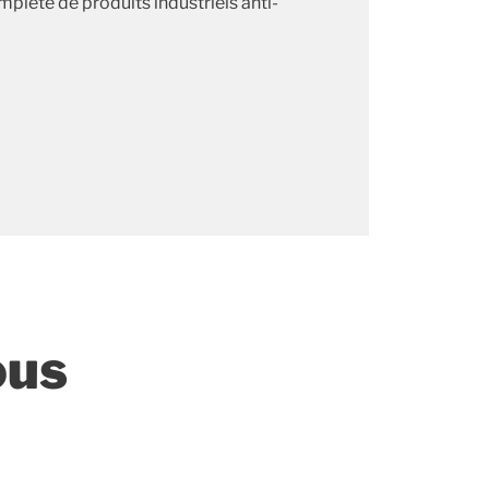
lète de produits industriels anti-
ous