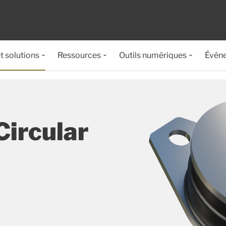
t solutions
Ressources
Outils numériques
Évén
ircular