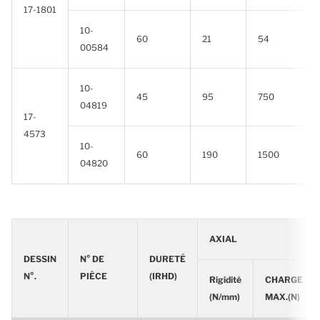
17-1801
10-
60
21
54
00584
10-
45
95
750
04819
17-
4573
10-
60
190
1500
04820
AXIAL
DESSIN
N° DE
DURETÉ
N°.
PIÈCE
(IRHD)
Rigidité
CHARGE
(N/mm)
MAX.(N)