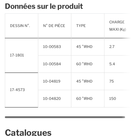
Données sur le produit
CHARGE
DESSIN N°.
N° DE PIÈCE
TYPE
MAXI (Kg)
10-00583
45 °IRHD
2.7
17-1801
10-00584
60 °IRHD
5.4
10-04819
45 °IRHD
75
17-4573
10-04820
60 °IRHD
150
Catalogues