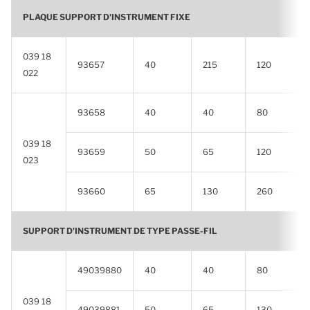
PLAQUE SUPPORT D'INSTRUMENT FIXE
039 18
93657
40
215
120
022
93658
40
40
80
039 18
93659
50
65
120
023
93660
65
130
260
SUPPORT D'INSTRUMENT DE TYPE PASSE-FIL
49039880
40
40
80
039 18
49039881
50
65
130