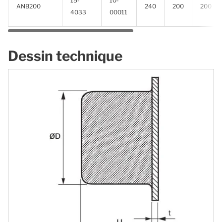
15-
10-
ANB200
240
200
200
4033
00011
Dessin technique