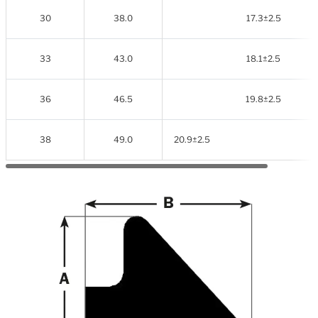
30
38.0
17.3±2.5
33
43.0
18.1±2.5
36
46.5
19.8±2.5
38
49.0
20.9±2.5