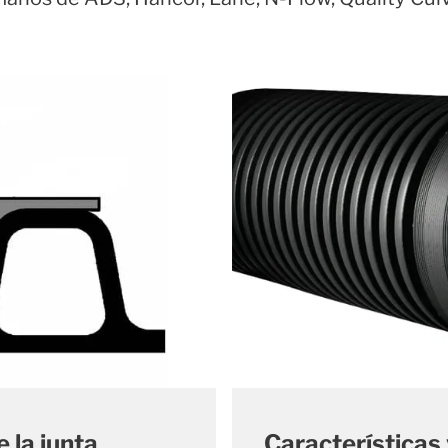
 la junta
Características 