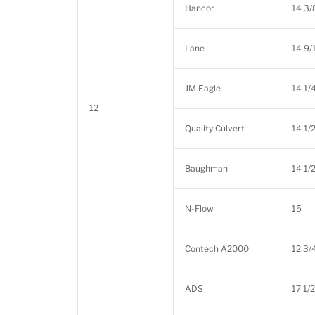
Hancor
14 3/
Lane
14 9/
JM Eagle
14 1/
12
Quality Culvert
14 1/
Baughman
14 1/
N-Flow
15
Contech A2000
12 3/
ADS
17 1/2