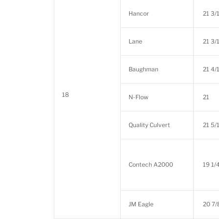
Hancor
21 3/
Lane
21 3/
Baughman
21 4/
18
N-Flow
21
Quality Culvert
21 5/
Contech A2000
19 1/
JM Eagle
20 7/