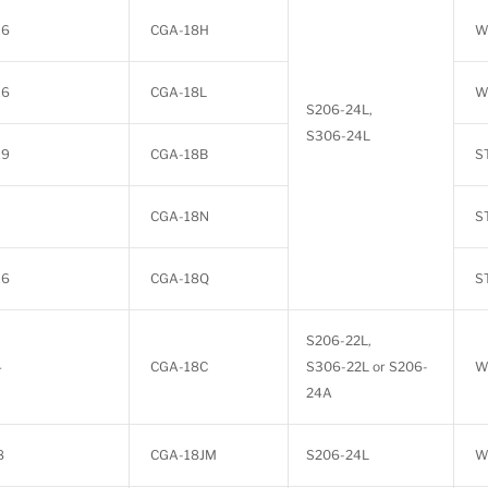
16
CGA-18H
W
16
CGA-18L
W
S206-24L,
S306-24L
19
CGA-18B
S
CGA-18N
S
16
CGA-18Q
S
S206-22L,
4
CGA-18C
S306-22L or S206-
W
24A
8
CGA-18JM
S206-24L
W