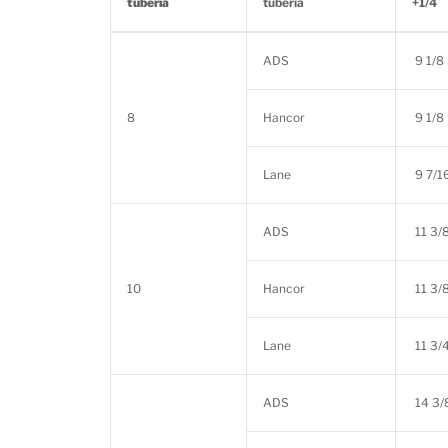
tubería
tubería
+1/4
ADS
9 1/8
8
Hancor
9 1/8
Lane
9 7/1
ADS
11 3/
10
Hancor
11 3/
Lane
11 3/
ADS
14 3/