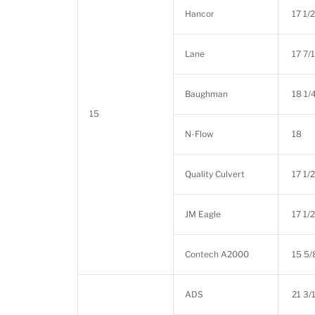
Hancor
17 1/2
Lane
17 7/
Baughman
18 1/
15
N-Flow
18
Quality Culvert
17 1/2
JM Eagle
17 1/2
Contech A2000
15 5/
ADS
21 3/