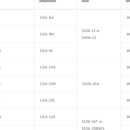
adaptador
Seal
se
CGA-8A
W
S106-12 or
CGA-8H
W
S406-12
6
CGA-8L
W
8
CGA-10A
W
8
CGA-10H
S106-16A
W
4
CGA-10L
W
8
CGA-12A
W
S106-16T or
S106-20BWS