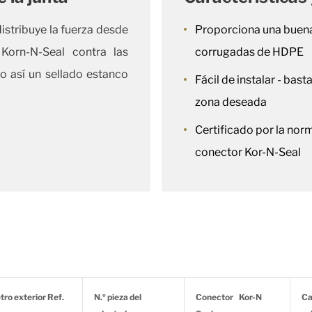
istribuye la fuerza desde
Proporciona una buena 
Korn-N-Seal contra las
corrugadas de HDPE
o así un sellado estanco
Fácil de instalar - bast
zona deseada
Certificado por la nor
conector Kor-N-Seal
ro exterior Ref.
N.º pieza del
Conector Kor-N
Ca