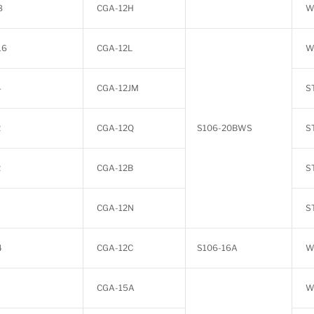
8
CGA-12H
W
16
CGA-12L
W
4
CGA-12JM
S
2
CGA-12Q
S106-20BWS
S
2
CGA-12B
S
CGA-12N
S
4
CGA-12C
S106-16A
W
CGA-15A
W