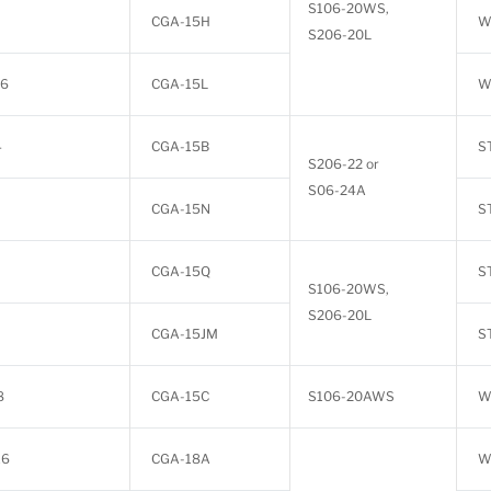
S106-20WS,
CGA-15H
W
S206-20L
16
CGA-15L
W
4
CGA-15B
S
S206-22 or
S06-24A
CGA-15N
S
CGA-15Q
S
S106-20WS,
S206-20L
CGA-15JM
S
8
CGA-15C
S106-20AWS
W
16
CGA-18A
W