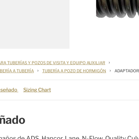
›
RA TUBERÍAS Y POZOS DE VISITA Y EQUIPO AUXILIAR
›
›
BERÍA A TUBERÍA
TUBERÍA A POZO DE HORMIGÓN
ADAPTADOR
iseñado
Sizing Chart
eñado
amaños de ADS, Hancor, Lane, N-Flow, Quality Cu