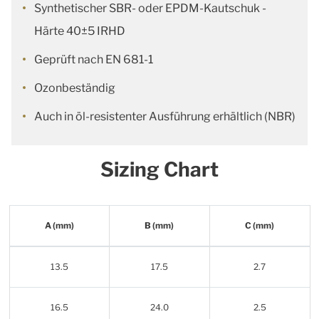
Synthetischer SBR- oder EPDM-Kautschuk -
Härte 40±5 IRHD
Geprüft nach EN 681-1
Ozonbeständig
Auch in öl-resistenter Ausführung erhältlich (NBR)
Sizing Chart
A (mm)
B (mm)
C (mm)
13.5
17.5
2.7
16.5
24.0
2.5