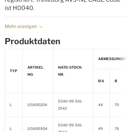
ist H0040.
Mehr anzeigen
Produktdaten
ABMESSUNGEN (M
ARTIKEL
NATO-STOCK-
TYP
NO.
NR.
Ø A
B
5340-99-541-
L
115400204
44
70
2542
5340-99-541-
L
115400304
49
76