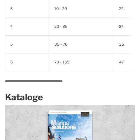
3
10 - 20
22
4
20 - 35
24
5
35 - 70
36
6
70 - 135
47
Kataloge