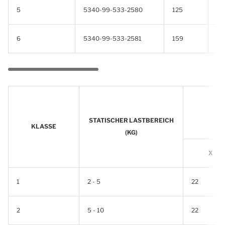
5
5340-99-533-2580
125
8
6
5340-99-533-2581
159
12
ZU
STATISCHER LASTBEREICH
KLASSE
(KG)
X
1
2 - 5
22
2
5 - 10
22