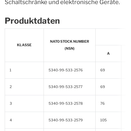
Schaltschränke und elektronische Geräte.
Produktdaten
NATO STOCK NUMBER
KLASSE
(NSN)
A
1
5340-99-533-2576
69
2
2
5340-99-533-2577
69
3
3
5340-99-533-2578
76
4
4
5340-99-533-2579
105
6