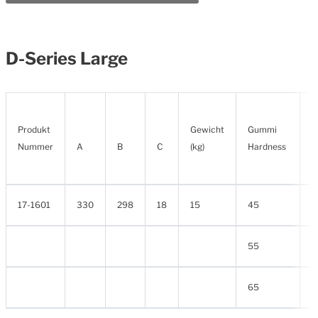
D-Series Large
V
Produkt
Gewicht
Gummi
S
Nummer
A
B
C
(kg)
Hardness
S
(
17-1601
330
298
18
15
45
8
55
1
65
1